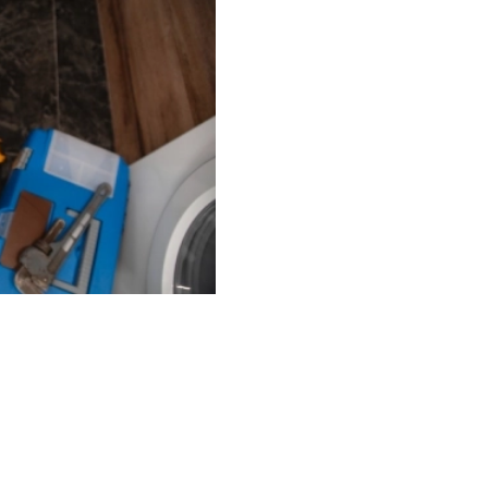
installation complète.
Un accompagnement p
Nos équipes se tiennent à vo
conseiller et mettre en œuvr
fonctionnement et la longévi
confort et votre satisfacti
Diagnostic rapide
On vise une solution durable 
propreté en intérieur compte
adapte l’intervention au con