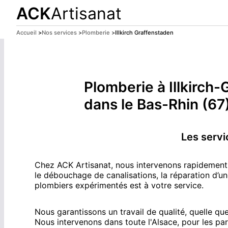
ACK
Artisanat
Accueil
>
Nos services
>
Plomberie
>
Illkirch Graffenstaden
ACK Artisanat sera fermé du
14 juillet au 9 août 2026 
Plomberie
à
Illkirch
dans le Bas-Rhin (67
Les servi
Chez ACK Artisanat, nous intervenons rapidement p
le débouchage de canalisations, la réparation d’un
plombiers expérimentés est à votre service.
Nous garantissons un travail de qualité, quelle que
Nous intervenons dans toute l'Alsace, pour les parti