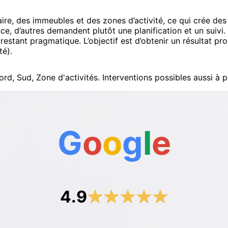
re, des immeubles et des zones d’activité, ce qui crée des b
e, d’autres demandent plutôt une planification et un suivi. 
restant pragmatique. L’objectif est d’obtenir un résultat pr
té).
ord, Sud, Zone d'activités
.
Interventions possibles aussi à p
G
o
o
g
l
e
4.9