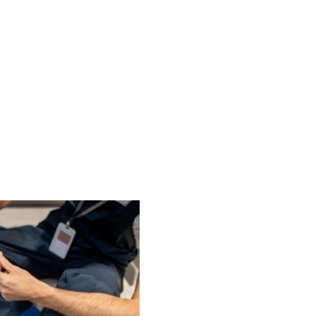
s pannes et prolonger la durée de vie
dans le b
 la durée de vie de vos équipements de
plomberie
, nos équi
ons fréquentes sur :
Centre-ville, Nord, Sud, Zone d'activité
performances de vos installations
dans le bas-rhin (67)
.
Des services d'entret
Nous proposons des services
incluant contrôles annuels, 
solutions performantes et é
en réduisant vos coûts d'exp
Un suivi adapté à vos 
Contactez-nous simplement 