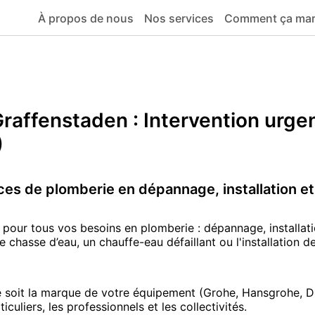
À propos de nous
Nos services
Comment ça ma
FERMETURE ESTIVALE
inclus.
Pour toute demande
non urgente
, vous pouvez remplir notre
formulaire d
Nous vous souhaitons un excellent été !
-Graffenstaden
: Intervention urge
)
ces de plomberie en dépannage, installation et
our tous vos besoins en plomberie : dépannage, installation
e chasse d’eau, un chauffe-eau défaillant ou l'installation
 soit la marque de votre équipement (Grohe, Hansgrohe, Durav
culiers, les professionnels et les collectivités.