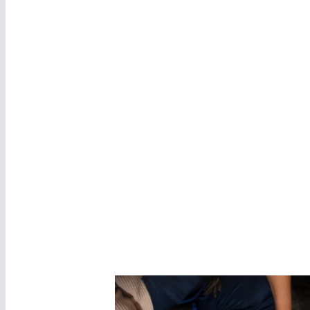
Intervent
Dépanna
Pour tous vos dépannages urgents en
plomberie
plombier
s professionnels interviennent rapidemen
installations.
Zones fréquemment couvertes :
Cent