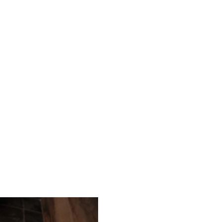
ion rapide en
plomberie
à
Illkirch-Gra
ge urgent et installation neuve
dans le Bas-R
ou vos projets d'installation neuve
dans le bas-rhin (67)
, fa
t partout
à
Illkirch-Graffenstaden
et ses environs, sous 24 à
re-ville, Nord, Sud, Zone d'activités
.
Des prestations adapt
Nous proposons des solution
tant pour les particuliers q
réalisée avec soin et efficac