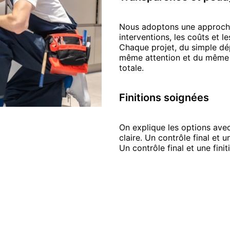
Nous adoptons une approche 
interventions, les coûts et l
Chaque projet, du simple dép
même attention et du même p
totale.
Finitions soignées
On explique les options avec
claire. Un contrôle final et u
Un contrôle final et une finit
ce de vos installations de
plomberie
à