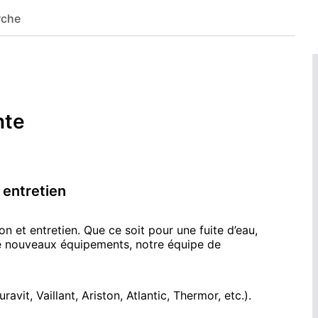
rche
e contact
. Nous traiterons votre demande dès notre retour.
nte
 entretien
 et entretien. Que ce soit pour une fuite d’eau,
 de nouveaux équipements, notre équipe de
it, Vaillant, Ariston, Atlantic, Thermor, etc.).