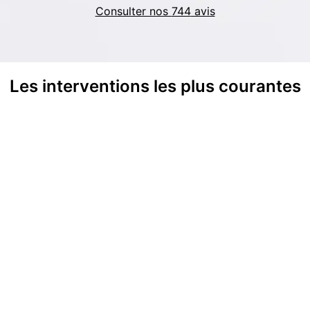
Consulter nos
744
avis
Les interventions les plus courantes
ge de
Remplacement de
Répar
ons
chauffe-eau
d'eau