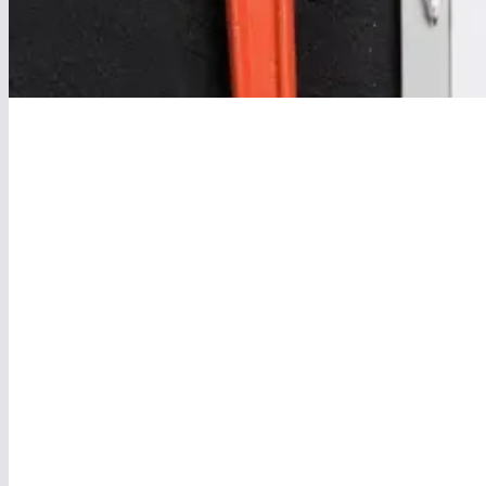
Recherche de fuites
Déboucha
d'eau
canalisati