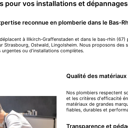
ls pour vos
installations et dépannage
pertise reconnue en
plomberie
dans le Bas-Rh
 déplacent
à
Illkirch-Graffenstaden
et dans le bas-rhin (67)
ur
Strasbourg
,
Ostwald
,
Lingolsheim
.
Nous proposons des so
s urgentes ou d'installations complètes.
Qualité des matériaux
Nos
plombier
s respectent s
et les critères d'efficacité 
matériaux de grandes marque
fiables, durables et perfor
Transparence et péda