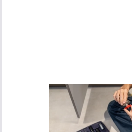
Prévenir le
Pour prévenir les pannes imprévues et prolonger
des vérifications et entretiens réguliers.
Interventi
précocement les signes d'usure et améliorent les 