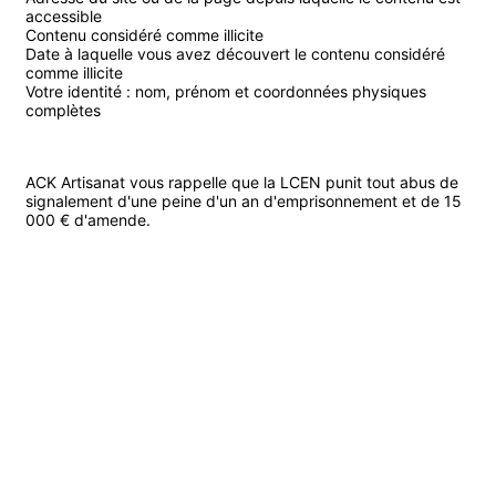
accessible
Contenu considéré comme illicite
Date à laquelle vous avez découvert le contenu considéré
comme illicite
Votre identité : nom, prénom et coordonnées physiques
complètes
ACK Artisanat vous rappelle que la LCEN punit tout abus de
signalement d'une peine d'un an d'emprisonnement et de 15
000 € d'amende.
ACK
Artisanat
Dépannage urgent sous 48h et 7j/7 dans le Haut-Rhin et Bas-Rhin de 7h à
23h pour tous vos travaux : plomberie, électricité, chauffage, serrurerie et
bâtiment. Nos artisans qualifiés se déplacent rapidement à Mulhouse, Saint-
Louis, Colmar, Sélestat, Strasbourg, Haguenau et partout ailleurs dans le 68
et 67.