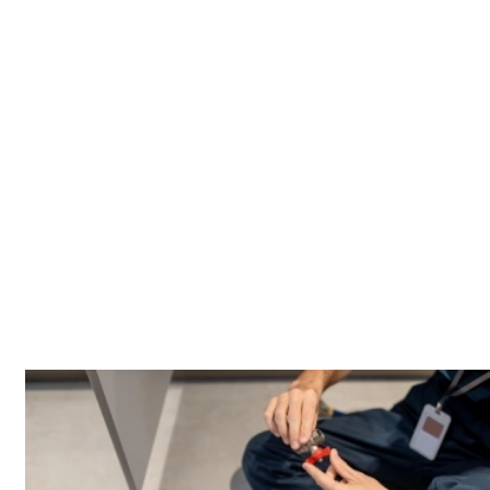
Un suivi adapté à vos disponibilités
Contactez-nous simplement pour convenir d'un rendez-vous
selon votre planning. ACK Artisanat vous garantit un suivi
rapide et fiable, que ce soit pour un entretien préventif
régulier ou une intervention ponctuelle d'urgence
dans le
bas-rhin (67)
.
Entretien utile
On propose des gestes simples à retenir, adaptés à un usage
quotidien. Un contrôle régulier permet de repérer l’usure
avant qu’elle ne devienne une panne. Selon les secteurs (ex.
Centre-ville et Nord), l’accès et la configuration peuvent
changer.