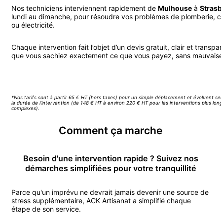
Nos techniciens interviennent rapidement de
Mulhouse
à
Stras
lundi au dimanche, pour résoudre vos problèmes de plomberie, 
ou électricité.
Chaque intervention fait l’objet d’un devis gratuit, clair et transpa
que vous sachiez exactement ce que vous payez, sans mauvaise
Appeler ACK Artisanat
*Nos tarifs sont à partir 65 € HT (hors taxes) pour un simple déplacement et évoluent se
la durée de l’intervention (de 148 € HT à environ 220 € HT pour les interventions plus lo
complexes).
Comment ça marche
Besoin d'une intervention rapide ? Suivez nos
démarches simplifiées pour votre tranquillité
Parce qu'un imprévu ne devrait jamais devenir une source de
stress supplémentaire, ACK Artisanat a simplifié chaque
étape de son service.