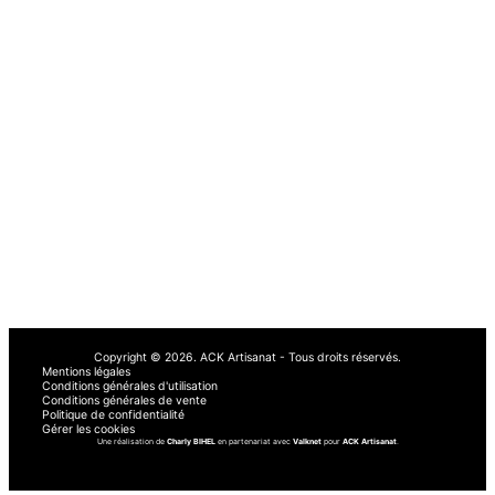
Dépannage urgent sous 48h et 7j/7 dans le Haut-Rhin et Bas-Rhin de 7h à
23h pour tous vos travaux : plomberie, électricité, chauffage, serrurerie et
bâtiment. Nos artisans qualifiés se déplacent rapidement à Mulhouse, Saint-
Louis, Colmar, Sélestat, Strasbourg, Haguenau et partout ailleurs dans le 68
et 67.
Retrouvez notre entreprise sur :
AvisPlombier
Artisan Malin
Le Vrai Artisan
RenovationPresta
Obat
À PROPOS
AUTRE
À propos de nous
Demander un devis
Nos services
Blog
Comment ça marche
Avis
Copyright © 2026.
ACK Artisanat - Tous droits réservés.
Mentions légales
Conditions générales d'utilisation
Conditions générales de vente
Politique de confidentialité
Gérer les cookies
Une réalisation de
Charly BIHEL
en partenariat avec
Valknet
pour
ACK Artisanat
.