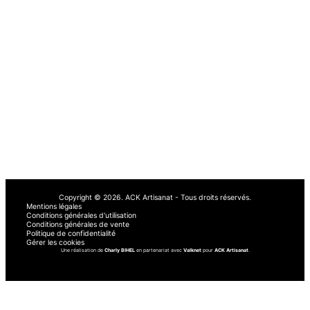
bâtiment. Nos artisans qualifiés se déplacent rapidement à Mulhouse, Saint-
Louis, Colmar, Sélestat, Strasbourg, Haguenau et partout ailleurs dans le 68
et 67.
Retrouvez notre entreprise sur :
AvisPlombier
Artisan Malin
Le Vrai Artisan
RenovationPresta
Obat
À PROPOS
AUTRE
À propos de nous
Demander un devis
Nos services
Blog
Comment ça marche
Avis
Copyright © 2026.
ACK Artisanat - Tous droits réservés.
Mentions légales
Conditions générales d'utilisation
Conditions générales de vente
Politique de confidentialité
Gérer les cookies
Une réalisation de
Charly BIHEL
en partenariat avec
Valknet
pour
ACK Artisanat
.