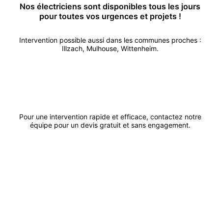
Nos
électricien
s sont disponibles tous les jours
pour toutes vos urgences et projets !
Intervention possible aussi dans les communes proches :
Illzach
,
Mulhouse
,
Wittenheim
.
Appeler
Demander un devis
Pour une intervention rapide et efficace, contactez notre
équipe pour un devis gratuit et sans engagement.
ACK
Artisanat
Dépannage urgent sous 48h et 7j/7 dans le Haut-Rhin et Bas-Rhin de 7h à
23h pour tous vos travaux : plomberie, électricité, chauffage, serrurerie et