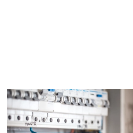
Contactez-nous simplement pour convenir d'un rendez-vous
selon votre planning. ACK Artisanat vous garantit un suivi
rapide et fiable, que ce soit pour un entretien préventif
régulier ou une intervention ponctuelle d'urgence
dans le
haut-rhin (68)
.
Stabilité au quotidien
Un contrôle régulier permet de repérer l’usure avant qu’elle
ne devienne une panne. Certains signes faibles (bruit, baisse
de performance, humidité) méritent un diagnostic tôt. On
propose des gestes simples à retenir, adaptés à un usage
quotidien.