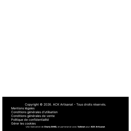
ACK
Artisanat
Dépannage urgent sous 48h et 7j/7 dans le Haut-Rhin et Bas-Rhin de 7h à
23h pour tous vos travaux : plomberie, électricité, chauffage, serrurerie et
bâtiment. Nos artisans qualifiés se déplacent rapidement à Mulhouse, Saint-
Louis, Colmar, Sélestat, Strasbourg, Haguenau et partout ailleurs dans le 68
et 67.
Retrouvez notre entreprise sur :
AvisPlombier
Artisan Malin
Le Vrai Artisan
RenovationPresta
Obat
À PROPOS
AUTRE
À propos de nous
Demander un devis
Nos services
Blog
Comment ça marche
Avis
Copyright © 2026.
ACK Artisanat - Tous droits réservés.
Mentions légales
Conditions générales d'utilisation
Conditions générales de vente
Politique de confidentialité
Gérer les cookies
Une réalisation de
Charly BIHEL
en partenariat avec
Valknet
pour
ACK Artisanat
.