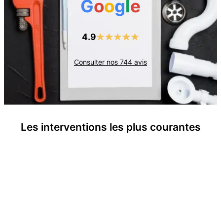
G
o
o
g
l
e
4.9
Consulter nos
744
avis
Les interventions les plus courantes
Recherche de panne électrique
Prises et interrupteurs défectueux