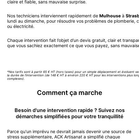
claire et fiable, sans mauvaise surprise.
Nos techniciens interviennent rapidement de
Mulhouse
à
Stras
lundi au dimanche, pour résoudre vos problèmes de plomberie, 
ou électricité.
Chaque intervention fait l’objet d’un devis gratuit, clair et transpa
que vous sachiez exactement ce que vous payez, sans mauvaise
Appeler ACK Artisanat
*Nos tarifs sont à partir 65 € HT (hors taxes) pour un simple déplacement et évoluent se
la durée de l’intervention (de 148 € HT à environ 220 € HT pour les interventions plus lo
complexes).
Comment ça marche
Besoin d'une intervention rapide ? Suivez nos
démarches simplifiées pour votre tranquillité
Parce qu'un imprévu ne devrait jamais devenir une source de
stress supplémentaire, ACK Artisanat a simplifié chaque