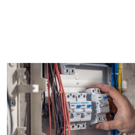
votre satisfaction restent au cœur de notre engagement.
Diagnostic rapide
On commence par vérifier les points essentiels et confirmer la
cause avant d’agir. Quand l’accès est contraint, on s’organise
pour limiter la gêne et rester ponctuel. On privilégie une
action ciblée, puis des tests simples pour valider le résultat.
Selon les secteurs (ex. Centre-ville et Nord), l’accès et la
configuration.