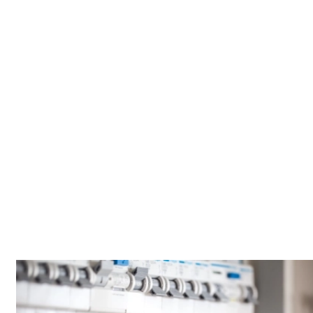
et économes en énergie optimisent votre confort tout en
réduisant vos coûts d'exploitation à long terme.
Un suivi adapté à vos disponibilités
Contactez-nous simplement pour convenir d'un rendez-vous
selon votre planning. ACK Artisanat vous garantit un suivi
rapide et fiable, que ce soit pour un entretien préventif
régulier ou une intervention ponctuelle d'urgence
dans le
haut-rhin (68)
.
Actions préventives
Une petite action préventive peut stabiliser l’ensemble sur la
durée. Certains signes faibles (bruit, baisse de performance,
humidité) méritent un diagnostic tôt. Selon les secteurs (ex.
Centre-ville et Nord), l’accès et la configuration peuvent
changer.