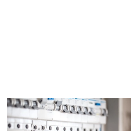
Un suivi adapté à vos disponibilités
Contactez-nous simplement pour convenir d'un rendez-vous
selon votre planning. ACK Artisanat vous garantit un suivi
rapide et fiable, que ce soit pour un entretien préventif
régulier ou une intervention ponctuelle d'urgence
dans le
haut-rhin (68)
.
Entretien utile
Un contrôle régulier permet de repérer l’usure avant qu’elle
ne devienne une panne. Certains signes faibles (bruit, baisse
de performance, humidité) méritent un diagnostic tôt. On
propose des gestes simples à retenir, adaptés à un usage
quotidien.