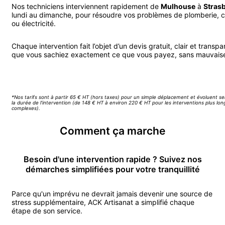
Nos techniciens interviennent rapidement de
Mulhouse
à
Stras
lundi au dimanche, pour résoudre vos problèmes de plomberie, 
ou électricité.
Chaque intervention fait l’objet d’un devis gratuit, clair et transpa
que vous sachiez exactement ce que vous payez, sans mauvaise
Appeler ACK Artisanat
*Nos tarifs sont à partir 65 € HT (hors taxes) pour un simple déplacement et évoluent se
la durée de l’intervention (de 148 € HT à environ 220 € HT pour les interventions plus lo
complexes).
Comment ça marche
Besoin d'une intervention rapide ? Suivez nos
démarches simplifiées pour votre tranquillité
Parce qu'un imprévu ne devrait jamais devenir une source de
stress supplémentaire, ACK Artisanat a simplifié chaque
étape de son service.