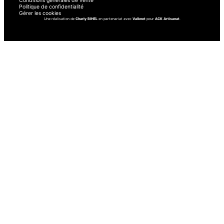
Conditions générales de vente
Politique de confidentialité
Gérer les cookies
Une réalisation de
Charly BIHEL
en partenariat avec
Valknet
pour
ACK Artisanat
.