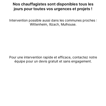
Nos
chauffagiste
s sont disponibles tous les
jours pour toutes vos urgences et projets !
Intervention possible aussi dans les communes proches :
Wittenheim
,
Illzach
,
Mulhouse
.
Appeler
Demander un devis
Pour une intervention rapide et efficace, contactez notre
équipe pour un devis gratuit et sans engagement.
ACK
Artisanat
Dépannage urgent sous 48h et 7j/7 dans le Haut-Rhin et Bas-Rhin de 7h à
23h pour tous vos travaux : plomberie, électricité, chauffage, serrurerie et