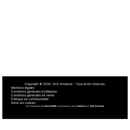
bâtiment. Nos artisans qualifiés se déplacent rapidement à Mulhouse, Saint-
Louis, Colmar, Sélestat, Strasbourg, Haguenau et partout ailleurs dans le 68
et 67.
Retrouvez notre entreprise sur :
AvisPlombier
Artisan Malin
Le Vrai Artisan
RenovationPresta
Obat
À PROPOS
AUTRE
À propos de nous
Demander un devis
Nos services
Blog
Comment ça marche
Avis
Copyright © 2026.
ACK Artisanat - Tous droits réservés.
Mentions légales
Conditions générales d'utilisation
Conditions générales de vente
Politique de confidentialité
Gérer les cookies
Une réalisation de
Charly BIHEL
en partenariat avec
Valknet
pour
ACK Artisanat
.