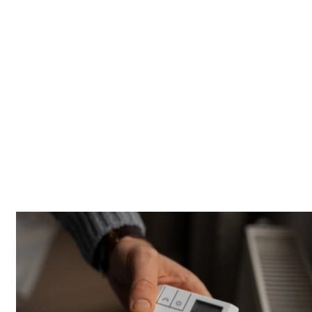
Un suivi adapté à vos disponibilités
Contactez-nous simplement pour convenir d'un rendez-vous
selon votre planning. ACK Artisanat vous garantit un suivi
rapide et fiable, que ce soit pour un entretien préventif
régulier ou une intervention ponctuelle d'urgence
dans le
haut-rhin (68)
.
Actions préventives
Une petite action préventive peut stabiliser l’ensemble sur la
durée. Certains signes faibles (bruit, baisse de performance,
humidité) méritent un diagnostic tôt. Selon les secteurs (ex.
Centre-ville et Nord), l’accès et la configuration peuvent
changer.