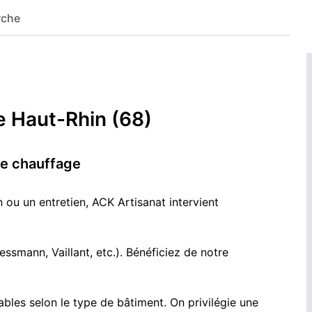
rche
e contact
. Nous traiterons votre demande dès notre retour.
e Haut-Rhin (68)
de chauffage
n ou un entretien, ACK Artisanat intervient
smann, Vaillant, etc.). Bénéficiez de notre
ables selon le type de bâtiment. On privilégie une