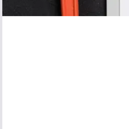
Remplacements de
Interventi
chauffe-eau
pannes ch