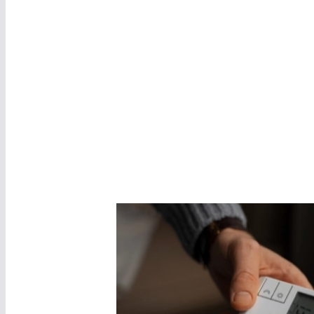
Prévenir le
Pour prévenir les pannes imprévues et prolonger
vérifications et entretiens réguliers.
Interventions 
préventives détectent précocement les signes d'us