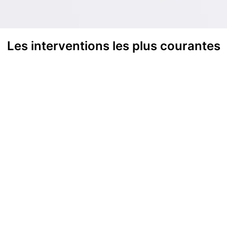
Les interventions les plus courantes
ons de
Remplacements de
Inter
auffe-eau
chaudière
panne