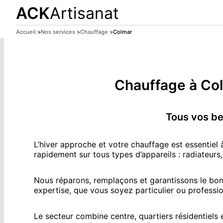
ACK
Artisanat
Accueil
>
Nos services
>
Chauffage
>
Colmar
ACK Artisanat sera fermé du
14 juillet au 9 août 2026 
Chauffage
à
Co
Tous vos be
L’hiver approche et votre chauffage est essentiel 
rapidement sur tous types d’appareils : radiateurs
Nous réparons, remplaçons et garantissons le bon 
expertise, que vous soyez particulier ou professio
Le secteur combine centre, quartiers résidentiels 