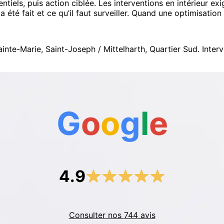
ntiels, puis action ciblée. Les interventions en intérieur e
été fait et ce qu’il faut surveiller. Quand une optimisation l
Sainte-Marie, Saint-Joseph / Mittelharth, Quartier Sud
.
Inter
G
o
o
g
l
e
4.9
Consulter nos
744
avis