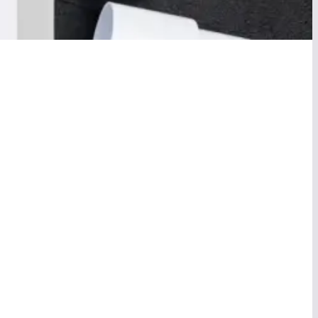
ventions de
Interventions
s chaudière
radiateur