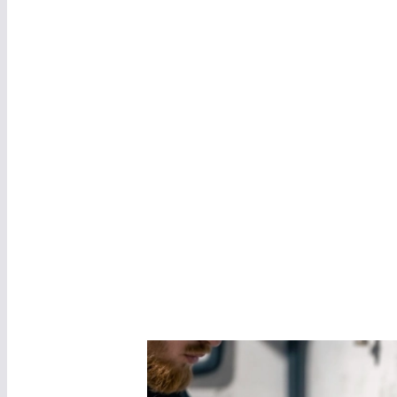
I
Dépanna
Pour tous vos dépannages urgents en
chauffage
chauffagiste
s professionnels interviennent rapid
installations.
Zones fréquemment couvertes :
Cent