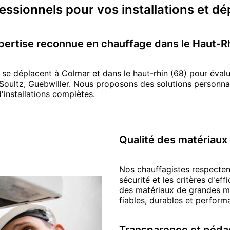
fessionnels pour vos
installations et 
pertise reconnue en
chauffage
dans le Haut-R
 se déplacent
à
Colmar
et dans le haut-rhin (68)
pour évalu
Soultz
,
Guebwiller
.
Nous proposons des solutions personnal
d'installations complètes.
Qualité des matériaux
Nos
chauffagiste
s respecten
sécurité et les critères d'ef
des matériaux de grandes ma
fiables, durables et perfor