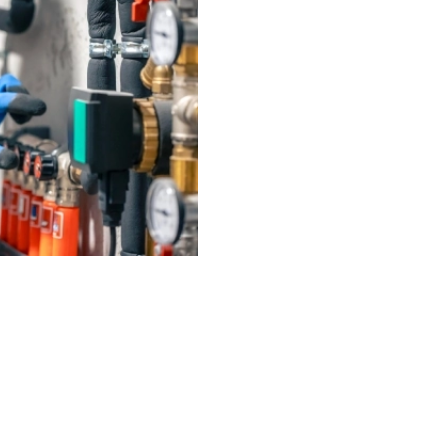
Un accompagnement p
Nos équipes se tiennent à vo
conseiller et mettre en œuvr
fonctionnement et la longévi
confort et votre satisfacti
Contrôle final
On vise une solution durable 
l’accès est contraint, on s’o
privilégie une action ciblée, 
contraintes peuvent varier d
et Sainte-Marie.