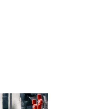
ntervention rapide en
chauffage
à
Colm
ge urgent et installation neuve
dans le Haut-R
ou vos projets d'installation neuve
dans le haut-rhin (68)
, f
ement partout
à
Colmar
et ses environs, sous 24 à 48 heures
re-ville, Sainte-Marie, Saint-Joseph / Mittelharth, Quartier
Des prestations adapt
Nous proposons des solution
tant pour les particuliers q
réalisée avec soin et efficac
installation complète.