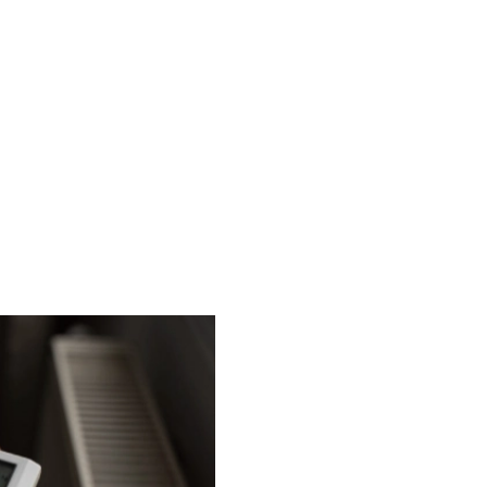
s pannes et prolonger la durée de vie
dans le ha
 la durée de vie de vos équipements de
chauffage
, nos équi
fréquentes sur :
Centre-ville, Sainte-Marie, Saint-Joseph / M
ure et améliorent les performances de vos installations
dan
Des services d'entret
Nous proposons des services
incluant contrôles annuels, 
solutions performantes et é
en réduisant vos coûts d'exp
Un suivi adapté à vos 