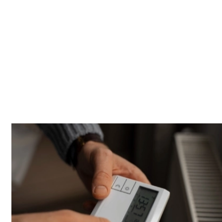
selon votre planning. ACK Artisanat vous garantit un suivi
rapide et fiable, que ce soit pour un entretien préventif
régulier ou une intervention ponctuelle d'urgence
dans le
haut-rhin (68)
.
Stabilité au quotidien
Mieux vaut prévenir que multiplier les dépannages, surtout
sur des équipements sollicités. Une petite action préventive
peut stabiliser l’ensemble sur la durée. On adapte
l’intervention au contexte, par exemple autour de Centre-ville
et Nord.