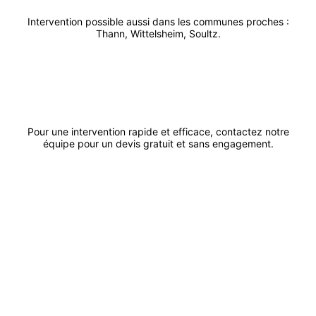
Intervention possible aussi dans les communes proches :
Thann
,
Wittelsheim
,
Soultz
.
Appeler
Demander un devis
Pour une intervention rapide et efficace, contactez notre
équipe pour un devis gratuit et sans engagement.
ACK
Artisanat
Dépannage urgent sous 48h et 7j/7 dans le Haut-Rhin et Bas-Rhin de 7h à
23h pour tous vos travaux : plomberie, électricité, chauffage, serrurerie et
bâtiment. Nos artisans qualifiés se déplacent rapidement à Mulhouse, Saint-
Louis, Colmar, Sélestat, Strasbourg, Haguenau et partout ailleurs dans le 68
et 67.