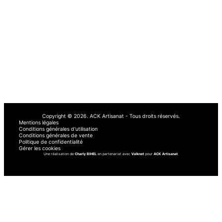
Retrouvez notre entreprise sur :
AvisPlombier
Artisan Malin
Le Vrai Artisan
RenovationPresta
Obat
À PROPOS
AUTRE
À propos de nous
Demander un devis
Nos services
Blog
Comment ça marche
Avis
Copyright © 2026.
ACK Artisanat - Tous droits réservés.
Mentions légales
Conditions générales d'utilisation
Conditions générales de vente
Politique de confidentialité
Gérer les cookies
Une réalisation de
Charly BIHEL
en partenariat avec
Valknet
pour
ACK Artisanat
.